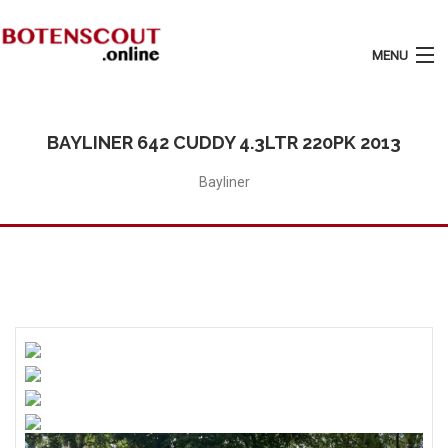
MENU
Login
Plaats Advertentie
BAYLINER 642 CUDDY 4.3LTR 220PK 2013
Home
Bayliner
Tarieven
Motorboten
Zeilboten
Diensten
Contact