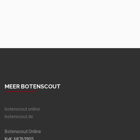
MEER BOTENSCOUT
botenscout.online
botenscout.de
Botenscout.Online
KvK: 68763905