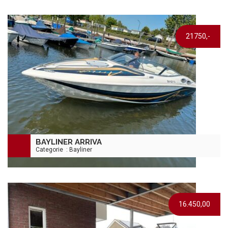
21750,-
BAYLINER ARRIVA
Categorie : Bayliner
16.450,00