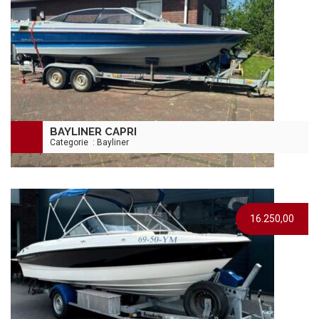
BAYLINER CAPRI
Categorie : Bayliner
16.250,00