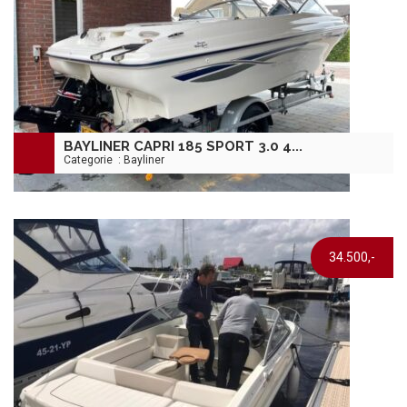
BAYLINER CAPRI 185 SPORT 3.0 4...
Categorie : Bayliner
34.500,-