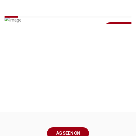
CATANA LEGEND 45 25% AANDEEL
Categorie : Motorboten
40.000,-
AS SEEN ON