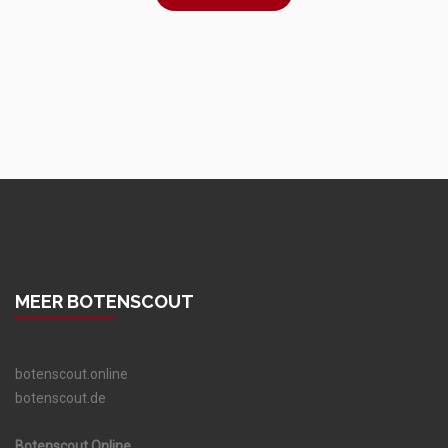
MEER BOTENSCOUT
botenscout.online
botenscout.de
Botenscout.Online