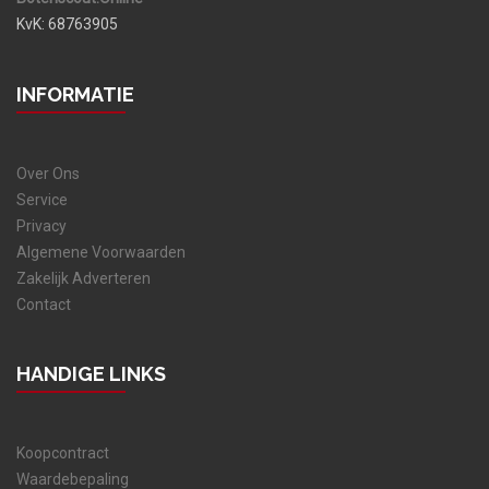
KvK: 68763905
INFORMATIE
Over Ons
Service
Privacy
Algemene Voorwaarden
Zakelijk Adverteren
Contact
HANDIGE LINKS
Koopcontract
Waardebepaling