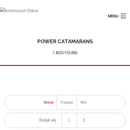
MENU
Login
Plaats Advertentie
POWER CATAMARANS
Home
1 ADS FOUND
Tarieven
Motorboten
Zeilboten
Diensten
Nieuw
Populair
Alle
Contact
Bekijk als