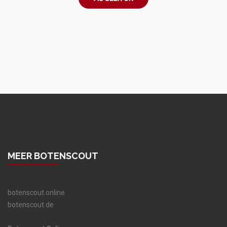
MEER BOTENSCOUT
botenscout.online
botenscout.de