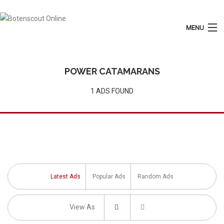
MENU
Login
Plaats Advertentie
POWER CATAMARANS
Home
1 ADS FOUND
Tarieven
Motorboten
Zeilboten
Diensten
Latest Ads
Popular Ads
Random Ads
Contact
View As