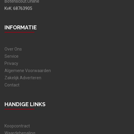
Botenscout.Online
KvK: 68763905
INFORMATIE
Over Ons
Service
Privacy
Algemene Voorwaarden
Zakelijk Adverteren
Contact
HANDIGE LINKS
Koopcontract
Waardebepaling