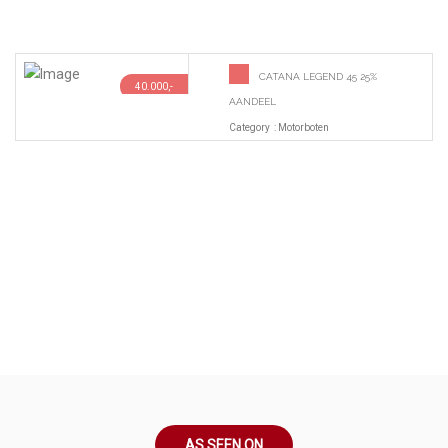
CATANA LEGEND 45 25%
40.000,-
AANDEEL
Category : Motorboten
AS SEEN ON