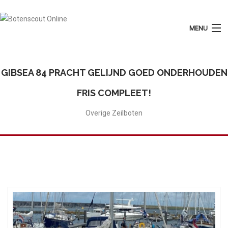
MENU
Login
Plaats Advertentie
GIBSEA 84 PRACHT GELIJND GOED ONDERHOUDEN
Home
FRIS COMPLEET!
Tarieven
Overige Zeilboten
Motorboten
Zeilboten
Diensten
Contact