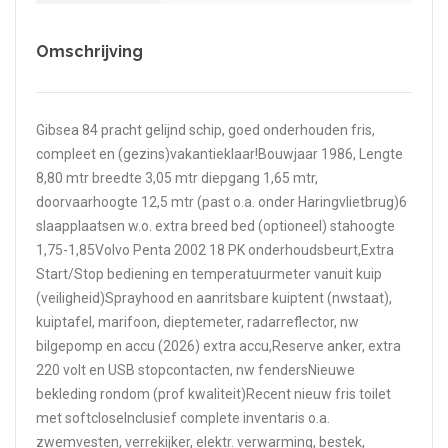
Omschrijving
Gibsea 84 pracht gelijnd schip, goed onderhouden fris,
compleet en (gezins)vakantieklaar!Bouwjaar 1986, Lengte
8,80 mtr breedte 3,05 mtr diepgang 1,65 mtr,
doorvaarhoogte 12,5 mtr (past o.a. onder Haringvlietbrug)6
slaapplaatsen w.o. extra breed bed (optioneel) stahoogte
1,75-1,85Volvo Penta 2002 18 PK onderhoudsbeurt,Extra
Start/Stop bediening en temperatuurmeter vanuit kuip
(veiligheid)Sprayhood en aanritsbare kuiptent (nwstaat),
kuiptafel, marifoon, dieptemeter, radarreflector, nw
bilgepomp en accu (2026) extra accu,Reserve anker, extra
220 volt en USB stopcontacten, nw fendersNieuwe
bekleding rondom (prof kwaliteit)Recent nieuw fris toilet
met softcloseInclusief complete inventaris o.a.
zwemvesten, verrekijker, elektr. verwarming, bestek,