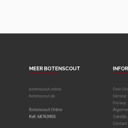
MEER BOTENSCOUT
INFO
botenscout.online
Over On
botenscout.de
Service
Privacy
Botenscout.Online
Algeme
KvK: 68763905
Zakelijk
Contact