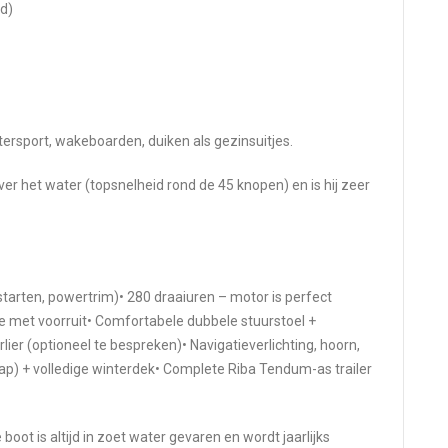
d)
tersport, wakeboarden, duiken als gezinsuitjes.
er het water (topsnelheid rond de 45 knopen) en is hij zeer
starten, powertrim)• 280 draaiuren – motor is perfect
 met voorruit• Comfortabele dubbele stuurstoel +
er (optioneel te bespreken)• Navigatieverlichting, hoorn,
ap) + volledige winterdek• Complete Riba Tendum-as trailer
boot is altijd in zoet water gevaren en wordt jaarlijks