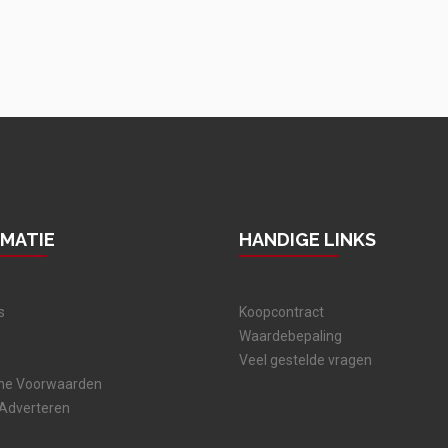
RMATIE
HANDIGE LINKS
s
Koopcontract
Waardebepaling
Veel gestelde vragen
ne Voorwaarden
 Adverteren