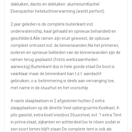
dakluiken, davits en dekluiken: aluminiumKachel:
Eberspächer heteluchtverwarming (werkt perfect)
2 jaar geleden is de complete buitenkant incl.
onderwaterschip, kaal gehaald en opnieuw behandeld en
geschilderd.Alle ramen zijn eruit geweest, de opbouw
compleet ontroest incl. de binnenwanden.Na het primeren,
isoleren en opnieuw bekleden van de binnenwanden zijn de
ramen terug geplaatst (foto’s werkzaamheden
aanwezig).Buitenkant dus in hele goede staat.De boot is
vaarklaar maar de binnenkant kan t.z.t. aandacht
gebruiken, o.a. betimmering is deels aan vervanging toe,
met name in de stuurhut en het voorschip.
4 vaste slaaplaatsen in 2 afgesloten hutten.2 extra
slaapplaatsen op de dinette.Veel opbergruimte.Koelkast, 4-
pits gasstel, extra koel/vriesbox.Stuurstoel, evt. 1 extra.Tent
in prima staat, zijkanten en achterdeel los te ritsen zodat er
een soort bimini blijft staan.De complete tent is ook als