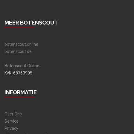
MEER BOTENSCOUT
botenscout.online
botenscout.de
Botenscout.Online
KvK: 68763905
INFORMATIE
Over Ons
Service
Privacy