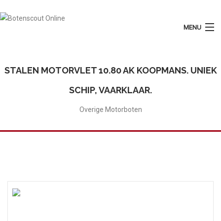
MENU
Login
Plaats Advertentie
STALEN MOTORVLET 10.80 AK KOOPMANS. UNIEK
Home
SCHIP, VAARKLAAR.
Tarieven
Overige Motorboten
Motorboten
Zeilboten
Diensten
Contact