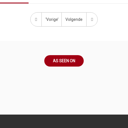
‘Vorige’
Volgende
AS SEEN ON