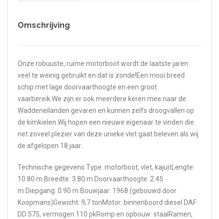
Omschrijving
Onze robuuste, ruime motorboot wordt de laatste jaren
veel te weinig gebruikt en dat is zonde!Een mooi breed
schip met lage doorvaarthoogte en een groot
vaarbereik.We zijn er ook meerdere keren mee naar de
Waddeneilanden gevaren en kunnen zelfs droogvallen op
de kimkielen.Wij hopen een nieuwe eigenaar te vinden die
net zoveel plezier van deze unieke vlet gaat beleven als wij
de afgelopen 18 jaar.
Technische gegevens:Type: motorboot, vlet, kajuitLengte:
10.80 m.Breedte: 3.80 m.Doorvaarthoogte: 2.45
m.Diepgang: 0.90 m.Bouwjaar: 1968 (gebouwd door
Koopmans)Gewicht: 9,7 tonMotor: binnenboord diesel DAF
DD 575, vermogen 110 pkRomp en opbouw: staalRamen,