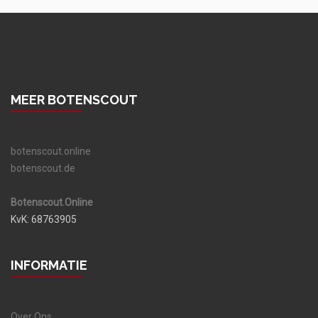
MEER BOTENSCOUT
botenscout.online
botenscout.de
Botenscout.Online
KvK: 68763905
INFORMATIE
Over Ons