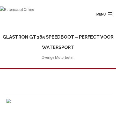
MENU
Login
Plaats Advertentie
GLASTRON GT 185 SPEEDBOOT – PERFECT VOOR
Home
WATERSPORT
Tarieven
Overige Motorboten
Motorboten
Zeilboten
Diensten
Contact