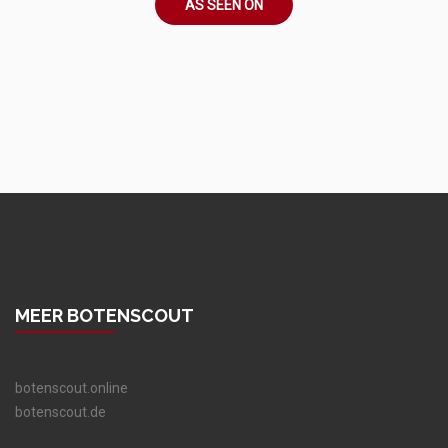
AS SEEN ON
MEER BOTENSCOUT
botenscout.online
botenscout.de