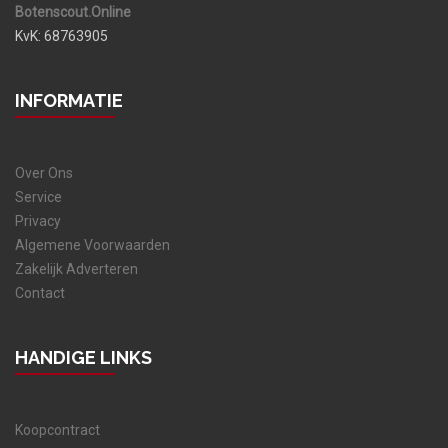
Botenscout.Online
KvK: 68763905
INFORMATIE
Over Ons
Service
Privacy
Algemene Voorwaarden
Zakelijk Adverteren
Contact
HANDIGE LINKS
Koopcontract