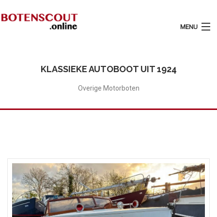
MENU
Login
Plaats Advertentie
KLASSIEKE AUTOBOOT UIT 1924
Home
Overige Motorboten
Tarieven
Motorboten
Zeilboten
Diensten
Contact