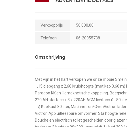
ADVERTENTIE DETAILS
Verkoopprijs
50.000,00
Telefoon
06-20055738
Omschrijving
Met Pijn in het hart verkopen we onze mooie Smelne
1,15 diepgang x 2,60 kruiphoogte (met kap 3,60 m) 
Paragon KK en Homoknetische koppeling. Boegschr
220 AH startaccu, 3 x 220AH AGM lichtaccu’s. 80 lit
TV, Koelkast 80 liter, Machnetron/OvenVictron la
Victron App uitleesbare omvormer. Sta hoogte hele 
Douche en electrisch toilet gescheiden door glaz
bedroom 2 bedden 90×200, voorkajuit 1x bed 200 1