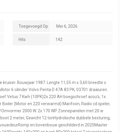
Toegevoegd Op
Mei 6, 2026
Hits
142
 kruiser. Bouwjaar 1987. Lengte 11,55 m x 3,60 breedte x
Motor 6 cilinder Volvo Penta D 47A 83 PK, 03701 draaiuren.
oef Vetus 7 Kwh (10PK)2x 220 AH boegschroef accu’s, 1x
er Boiler (Motor en 220 verwarmd) Marifoon, Radio cd speler,
der/Omvormer 2000 W. 2x 170 WP Zonnepanelen met 20 w
boot 2 meter, Gewicht 12 tonHydrolische dubbele besturing,
en vouwdeurRomp en bovenbouw geschilderd in 2025Master
x 160Dinette 140×200 en bank 80×200 totaal 7 slaapplaatsen