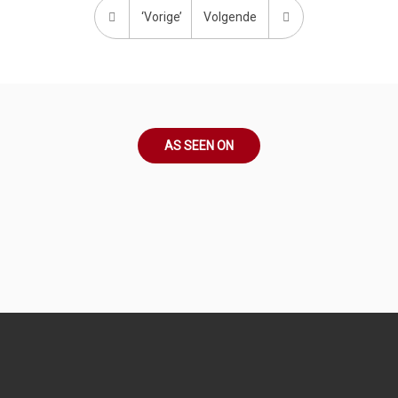
‘Vorige’
Volgende
AS SEEN ON