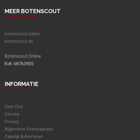
MEER BOTENSCOUT
botenscout.online
botenscout.de
Botenscout.Online
KvK: 68763905
INFORMATIE
Over Ons
Service
Privacy
Algemene Voorwaarden
Zakelijk Adverteren