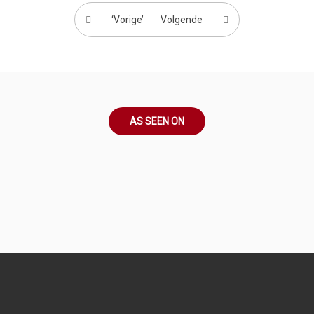
‘Vorige’
Volgende
AS SEEN ON