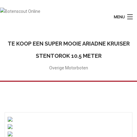
MENU
Login
Plaats Advertentie
TE KOOP EEN SUPER MOOIE ARIADNE KRUISER
Home
STENTOROK 10.5 METER
Tarieven
Overige Motorboten
Motorboten
Zeilboten
Diensten
Contact