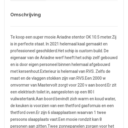
Omschrijving
Te koop een super mooie Ariadne stentor OK 10.5 meter.
Zij
is in perfecte staat. In 2021 helemaal kaal gemaakt en
professioneel geschilderd.
Het schip is custom build. De
eigenaar van de Ariadne werf heeft het schip zelf gebouwd
en is door eigen personeel binnen helemaal afgebouwd
met kersenhout.
Exterieur is helemaal van RVS. Zelfs de
mast en de vlaggen stokken zijn van RVS.
Een 2000 w
omvormer van Mastervolt zorgt voor 220 v aan boord.
Er zit
een elektrisch toilet in, aangesloten op een 80 l
vuilwatertank.
Aan boord bevindt zich warm en koud water,
de keuken is voorzien van een thetford gasfornuis en een
thetford oven.
Er zijn 6 slaapplaatsen waarvan 1 twee
persoons slaapplaats vast.
Een mooie rondzit kan 8
personen aan zitten.
Twee zonnepanelen zorgen voor het