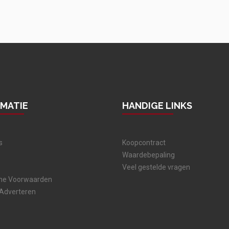
RMATIE
HANDIGE LINKS
s
Koopcontract
Waardebepaling
Veel gestelde vragen
ne Voorwaarden
 Adverteren