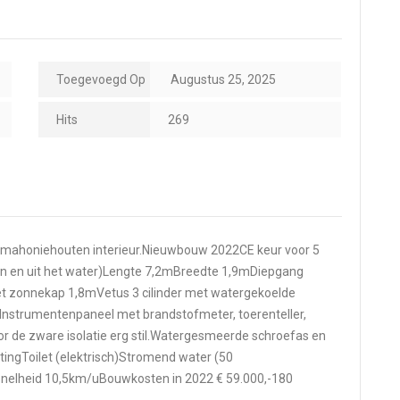
Toegevoegd Op
Augustus 25, 2025
Hits
269
t mahoniehouten interieur.Nieuwbouw 2022CE keur voor 5
gen en uit het water)Lengte 7,2mBreedte 1,9mDiepgang
 zonnekap 1,8mVetus 3 cilinder met watergekoelde
il.Instrumentenpaneel met brandstofmeter, toerenteller,
or de zware isolatie erg stil.Watergesmeerde schroefas en
tingToilet (elektrisch)Stromend water (50
ssnelheid 10,5km/uBouwkosten in 2022 € 59.000,-180