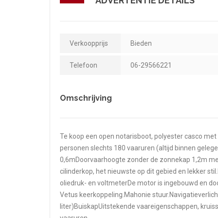
ADVERTENTIE DETAILS
Verkoopprijs
Bieden
Telefoon
06-29566221
Omschrijving
Te koop een open notarisboot, polyester casco me
personen slechts 180 vaaruren (altijd binnen gele
0,6mDoorvaarhoogte zonder de zonnekap 1,2m met
cilinderkop, het nieuwste op dit gebied en lekker st
oliedruk- en voltmeterDe motor is ingebouwd en do
Vetus keerkoppeling.Mahonie stuur.Navigatieverlich
liter)BuiskapUitstekende vaareigenschappen, krui
vaaruren