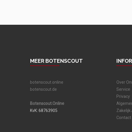
MEER BOTENSCOUT
INFO
botenscout.online
Over On
botenscout.de
Service
Privacy
Botenscout.Online
Algeme
KvK: 68763905
Zakelijk
Contact