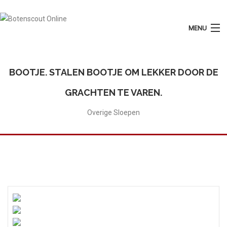
MENU
Login
Plaats Advertentie
BOOTJE. STALEN BOOTJE OM LEKKER DOOR DE
Home
GRACHTEN TE VAREN.
Tarieven
Overige Sloepen
Motorboten
Zeilboten
Diensten
Contact