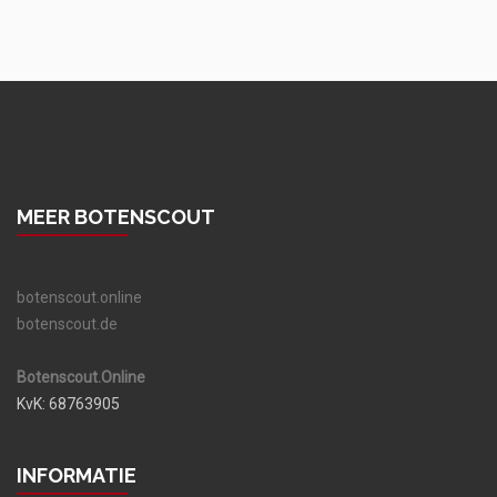
MEER BOTENSCOUT
botenscout.online
botenscout.de
Botenscout.Online
KvK: 68763905
INFORMATIE