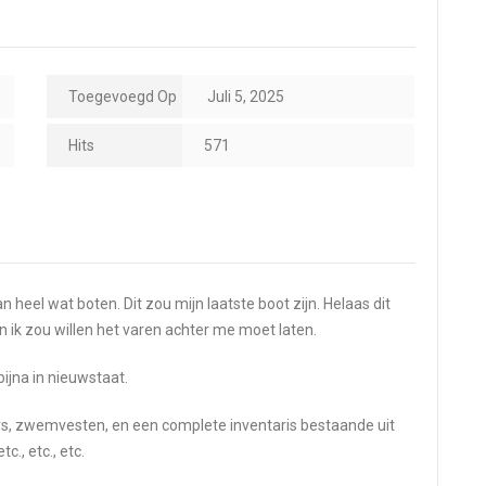
Toegevoegd Op
Juli 5, 2025
Hits
571
 heel wat boten. Dit zou mijn laatste boot zijn. Helaas dit
n ik zou willen het varen achter me moet laten.
 bijna in nieuwstaat.
ers, zwemvesten, en een complete inventaris bestaande uit
., etc., etc.