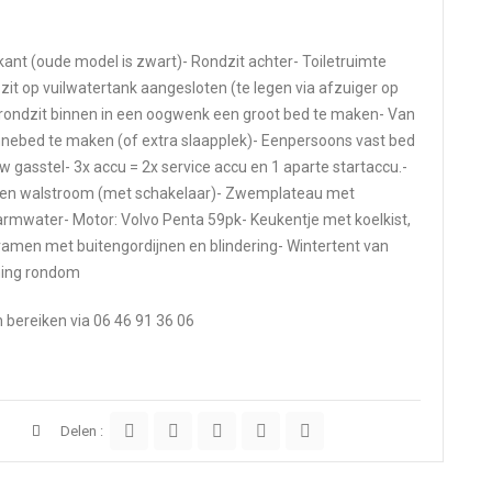
ant (oude model is zwart)- Rondzit achter- Toiletruimte
it op vuilwatertank aangesloten (te legen via afzuiger op
rondzit binnen in een oogwenk een groot bed te maken- Van
onnebed te maken (of extra slaapplek)- Eenpersoons vast bed
gasstel- 3x accu = 2x service accu en 1 aparte startaccu.-
r en walstroom (met schakelaar)- Zwemplateau met
rmwater- Motor: Volvo Penta 59pk- Keukentje met koelkist,
ramen met buitengordijnen en blindering- Wintertent van
ming rondom
h bereiken via 06 46 91 36 06
Delen :