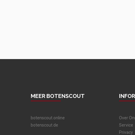
MEER BOTENSCOUT
INFO
botenscout.online
Over On
botenscout.de
Service
Privacy