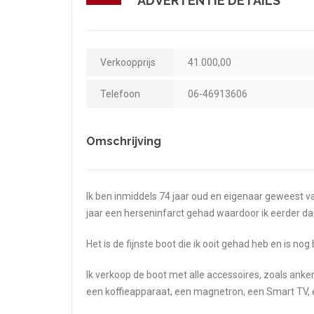
ADVERTENTIE DETAILS
Verkoopprijs
41.000,00
Telefoon
06-46913606
Omschrijving
Ik ben inmiddels 74 jaar oud en eigenaar geweest van
jaar een herseninfarct gehad waardoor ik eerder da
Het is de fijnste boot die ik ooit gehad heb en is nog
Ik verkoop de boot met alle accessoires, zoals ank
een koffieapparaat, een magnetron, een Smart TV, etc