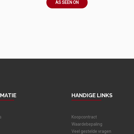
AS SEEN ON
RMATIE
HANDIGE LINKS
s
Koopcontract
Waardebepaling
Veel gestelde vragen