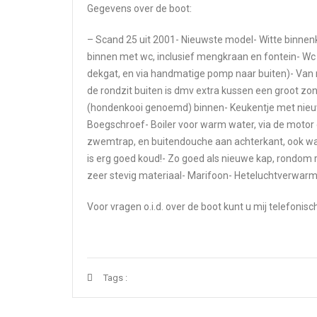
Gegevens over de boot:
– Scand 25 uit 2001- Nieuwste model- Witte binnenk
binnen met wc, inclusief mengkraan en fontein- Wc z
dekgat, en via handmatige pomp naar buiten)- Van 
de rondzit buiten is dmv extra kussen een groot z
(hondenkooi genoemd) binnen- Keukentje met nieuw 
Boegschroef- Boiler voor warm water, via de moto
zwemtrap, en buitendouche aan achterkant, ook wa
is erg goed koud!- Zo goed als nieuwe kap, rondom 
zeer stevig materiaal- Marifoon- Heteluchtverwar
Voor vragen o.i.d. over de boot kunt u mij telefonisc
Tags :