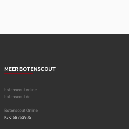
MEER BOTENSCOUT
botenscout.online
botenscout.de
Botenscout.Online
KvK: 68763905