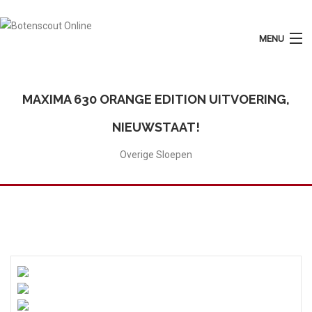
MENU
Login
Plaats Advertentie
MAXIMA 630 ORANGE EDITION UITVOERING,
Home
NIEUWSTAAT!
Tarieven
Overige Sloepen
Motorboten
Zeilboten
Diensten
Contact