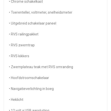
• Chrome schakelkast
• Toerenteller, voltmeter, snelheidsmeter
• Uitgebreid schakelaar paneel
• RVS railingpakket
• RVS zwemtrap
• RVS kikkers
• Zwemplateau teak met RVS omranding
• Hoofdstroomschakelaar
• Navigatieverlichting in boeg
• Heklicht
• 12 volt + USB aansluiting