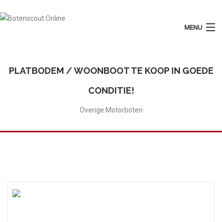
MENU
Login
Plaats Advertentie
PLATBODEM / WOONBOOT TE KOOP IN GOEDE
Home
CONDITIE!
Tarieven
Overige Motorboten
Motorboten
Zeilboten
Diensten
Contact