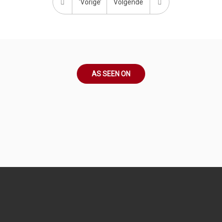
‘Vorige’
Volgende
AS SEEN ON