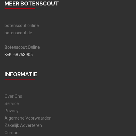
MEER BOTENSCOUT
botenscout.online
botenscout.de
Botenscout.Online
KvK: 68763905
INFORMATIE
Over Ons
Service
Privacy
Algemene Voorwaarden
Zakelijk Adverteren
Contact