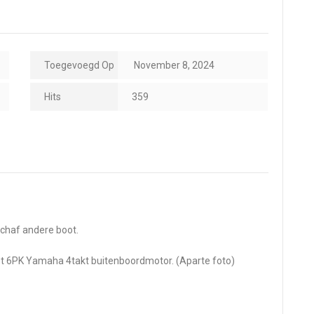
Toegevoegd Op
November 8, 2024
Hits
359
schaf andere boot.
et 6PK Yamaha 4takt buitenboordmotor. (Aparte foto)