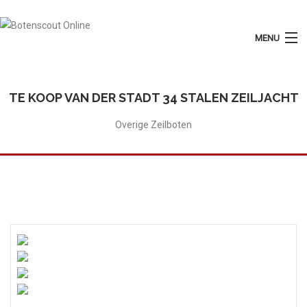
MENU
Login
Plaats Advertentie
TE KOOP VAN DER STADT 34 STALEN ZEILJACHT
Home
Overige Zeilboten
Tarieven
Motorboten
Zeilboten
Diensten
Contact