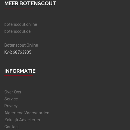
MEER BOTENSCOUT
botenscout.online
botenscout.de
Botenscout.Online
KvK: 68763905
INFORMATIE
Over Ons
Service
Privacy
Algemene Voorwaarden
Zakelijk Adverteren
Contact