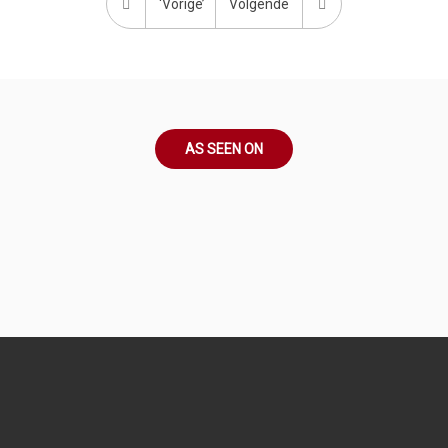
‘Vorige’
Volgende
AS SEEN ON