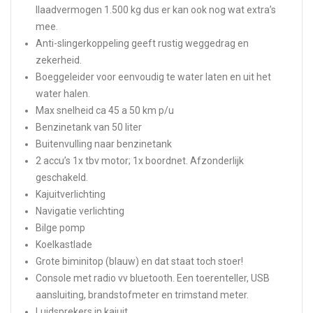
llaadvermogen 1.500 kg dus er kan ook nog wat extra’s
mee.
Anti-slingerkoppeling geeft rustig weggedrag en
zekerheid.
Boeggeleider voor eenvoudig te water laten en uit het
water halen.
Max snelheid ca 45 a 50 km p/u
Benzinetank van 50 liter
Buitenvulling naar benzinetank
2 accu’s 1x tbv motor; 1x boordnet. Afzonderlijk
geschakeld.
Kajuitverlichting
Navigatie verlichting
Bilge pomp
Koelkastlade
Grote biminitop (blauw) en dat staat toch stoer!
Console met radio vv bluetooth. Een toerenteller, USB
aansluiting, brandstofmeter en trimstand meter.
Luidsprekers in kajuit.