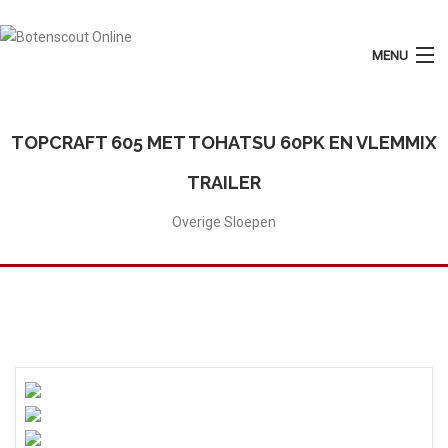
MENU
Login
Plaats Advertentie
TOPCRAFT 605 MET TOHATSU 60PK EN VLEMMIX
Home
TRAILER
Tarieven
Overige Sloepen
Motorboten
Zeilboten
Diensten
Contact