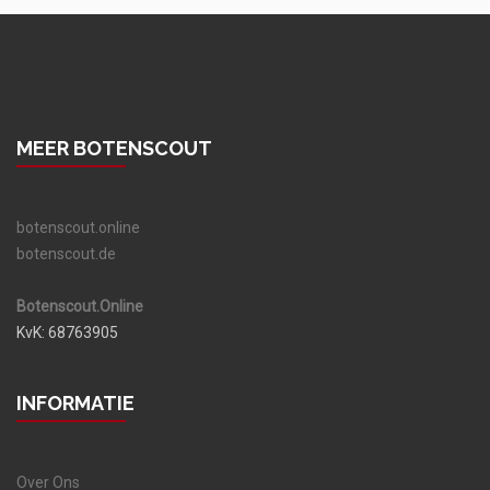
MEER BOTENSCOUT
botenscout.online
botenscout.de
Botenscout.Online
KvK: 68763905
INFORMATIE
Over Ons