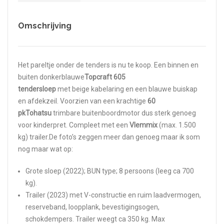
Omschrijving
Het pareltje onder de tenders is nu te koop. Een binnen en
buiten donkerblauwe
Topcraft 605
tendersloep
met beige kabelaring en een blauwe buiskap
en afdekzeil. Voorzien van een krachtige
60
pk
Tohatsu
trimbare buitenboordmotor dus sterk genoeg
voor kinderpret. Compleet met een
Vlemmix
(max. 1.500
kg) trailer.De foto’s zeggen meer dan genoeg maar ik som
nog maar wat op:
Grote sloep (2022); BUN type; 8 persoons (leeg ca 700
kg).
Trailer (2023) met V-constructie en ruim laadvermogen,
reserveband, loopplank, bevestigingsogen,
schokdempers. Trailer weegt ca 350 kg. Max