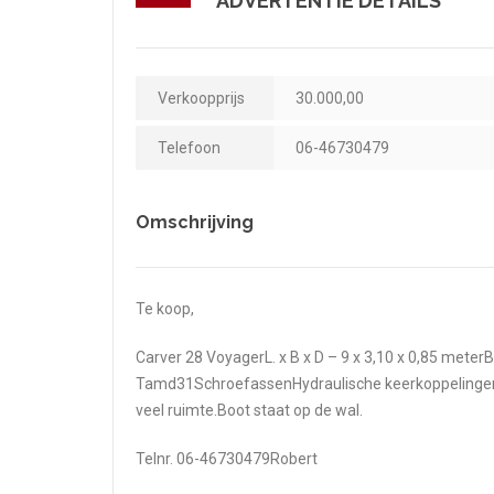
ADVERTENTIE DETAILS
Verkoopprijs
30.000,00
Telefoon
06-46730479
Omschrijving
Te koop,
Carver 28 VoyagerL. x B x D – 9 x 3,10 x 0,85 mete
Tamd31SchroefassenHydraulische keerkoppelingenG
veel ruimte.Boot staat op de wal.
Telnr. 06-46730479Robert