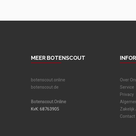
MEER BOTENSCOUT
INFO
botenscout.online
Over On
botenscout.de
Service
Privacy
Botenscout.Online
Algeme
KvK: 68763905
Zakelijk
Contact