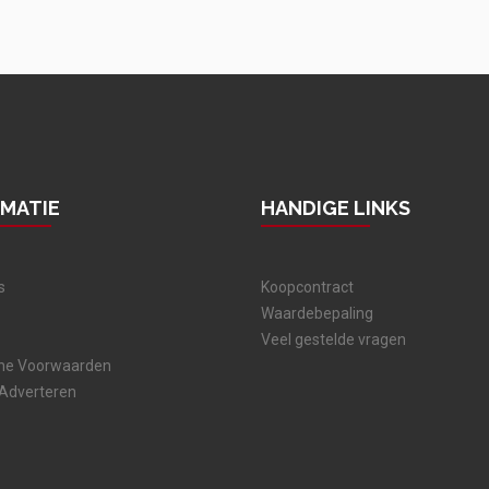
RMATIE
HANDIGE LINKS
s
Koopcontract
Waardebepaling
Veel gestelde vragen
ne Voorwaarden
 Adverteren