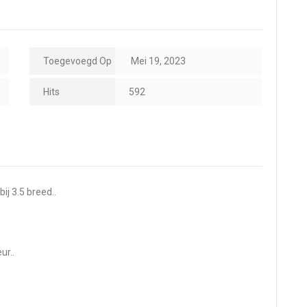
Toegevoegd Op
Mei 19, 2023
Hits
592
j 3.5 breed..
ur..