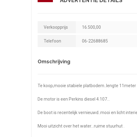
ADVERTENTIE DETAILS
Verkoopprijs
16.500,00
Telefoon
06-22688685
Omschrijving
Te koop,mooie stabiele platbodem..lengte 11meter bi
De motor is een Perkins diesel 4.107…
De boot is recentelijk vernieuwd..mooi en licht interie
Mooi uitzicht over het water…ruime stuurhut .