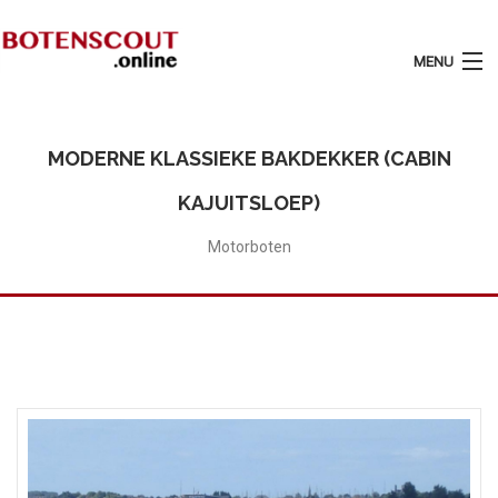
MENU
Login
Plaats Advertentie
MODERNE KLASSIEKE BAKDEKKER (CABIN
Home
KAJUITSLOEP)
Tarieven
Motorboten
Motorboten
Zeilboten
Diensten
Contact