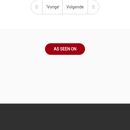
‘Vorige’
Volgende
AS SEEN ON