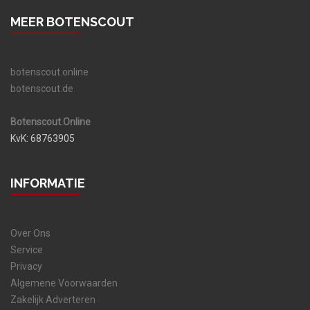
MEER BOTENSCOUT
botenscout.online
botenscout.de
Botenscout.Online
KvK: 68763905
INFORMATIE
Over Ons
Service
Privacy
Algemene Voorwaarden
Zakelijk Adverteren