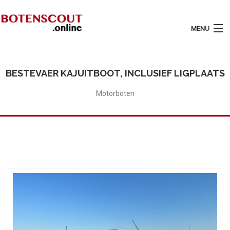
MENU
Login
Plaats Advertentie
BESTEVAER KAJUITBOOT, INCLUSIEF LIGPLAATS
Home
Motorboten
Tarieven
Motorboten
Zeilboten
Diensten
Contact