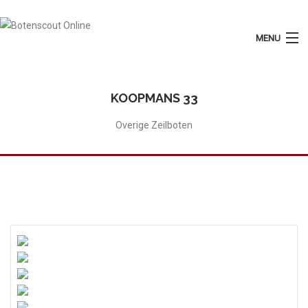
MENU
Login
Plaats Advertentie
KOOPMANS 33
Home
Overige Zeilboten
Tarieven
Motorboten
Zeilboten
Diensten
Contact