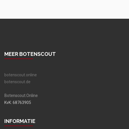
MEER BOTENSCOUT
botenscout.online
botenscout.de
Botenscout.Online
KvK: 68763905
INFORMATIE