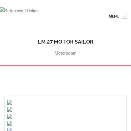
MENU
Login
Plaats Advertentie
LM 27 MOTOR SAILOR
Home
Motorboten
Tarieven
Motorboten
Zeilboten
Diensten
Contact