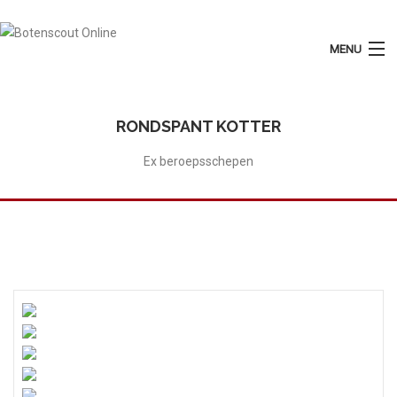
MENU
Login
Plaats Advertentie
RONDSPANT KOTTER
Home
Ex beroepsschepen
Tarieven
Motorboten
Zeilboten
Diensten
Contact