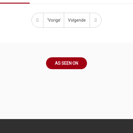
‘Vorige’
Volgende
AS SEEN ON