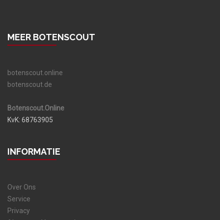
MEER BOTENSCOUT
botenscout.online
botenscout.de
Botenscout.Online
KvK: 68763905
INFORMATIE
Over Ons
Service
Privacy