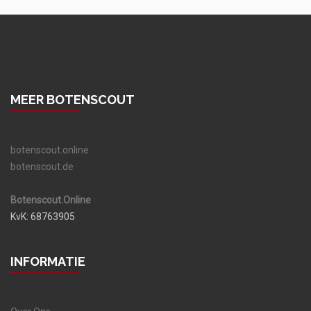
MEER BOTENSCOUT
botenscout.online
botenscout.de
Botenscout.Online
KvK: 68763905
INFORMATIE