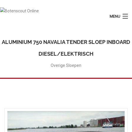
MENU
Login
Plaats Advertentie
ALUMINIUM 750 NAVALIA TENDER SLOEP INBOARD
Home
DIESEL/ELEKTRISCH
Tarieven
Overige Sloepen
Motorboten
Zeilboten
Diensten
Contact