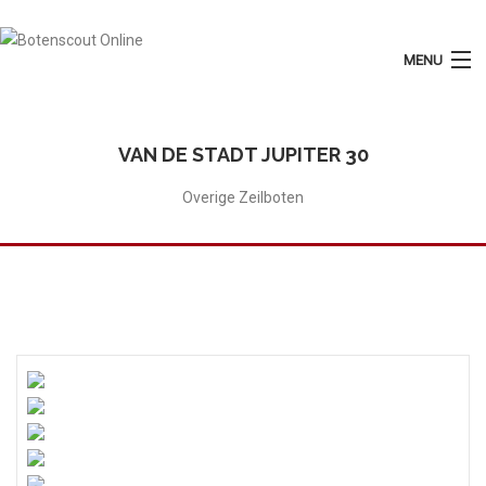
MENU
Login
Plaats Advertentie
VAN DE STADT JUPITER 30
Home
Overige Zeilboten
Tarieven
Motorboten
Zeilboten
Diensten
Contact