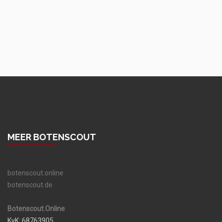
MEER BOTENSCOUT
botenscout.online
botenscout.de
Botenscout.Online
KvK: 68763905