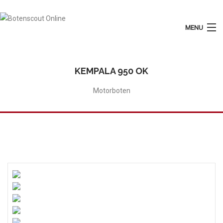
MENU
Login
Plaats Advertentie
KEMPALA 950 OK
Home
Motorboten
Tarieven
Motorboten
Zeilboten
Diensten
Contact