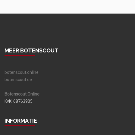
MEER BOTENSCOUT
botenscout.online
botenscout.de
Botenscout.Online
KvK: 68763905
INFORMATIE