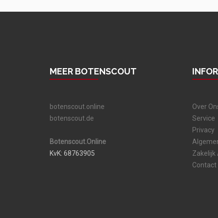
MEER BOTENSCOUT
INFO
botenscout.online
Over On
botenscout.de
Service
Privacy
Botenscout.Online
Algeme
KvK: 68763905
Zakelijk
Contact