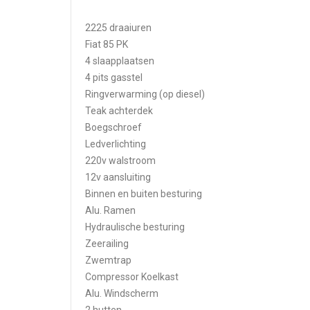
2225 draaiuren
Fiat 85 PK
4 slaapplaatsen
4 pits gasstel
Ringverwarming (op diesel)
Teak achterdek
Boegschroef
Ledverlichting
220v walstroom
12v aansluiting
Binnen en buiten besturing
Alu. Ramen
Hydraulische besturing
Zeerailing
Zwemtrap
Compressor Koelkast
Alu. Windscherm
2 hutten