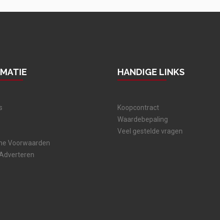
RMATIE
HANDIGE LINKS
s
Koopcontract
Waardebepaling
Veel gestelde vragen
ne Voorwaarden
 Adverteren