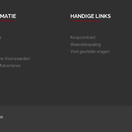
RMATIE
HANDIGE LINKS
s
Koopcontract
Waardebepaling
Veel gestelde vragen
ne Voorwaarden
 Adverteren
en