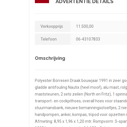
ADVERTENTIE DETAILS
Verkoopprijs
11.500,00
Telefoon
06-43107833
Omschrijving
Polyester Börresen Draak bouwjaar 1991 in zeer goed
gladde antifouling Nautix (heel mooi!), alu mast, rol
maststeunen, 2 sets zeilen (North en Fritz), 1 spin
transport- en cockpithoes, overall hoes voor staa
stuurmansbank, nieuwe bemanningsstoeltjes, 2 nie
handpompen, anker, kompas, tripod voor opzetten ma
Afmeting: 8,95 x 1,96 x 1,20 mtr. Rompvorm: S-spant.