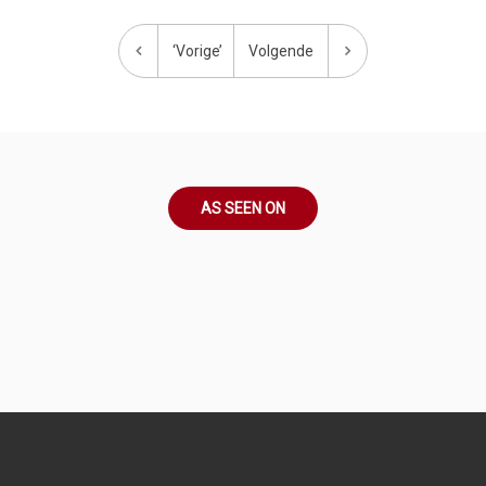
‘Vorige’
Volgende
AS SEEN ON