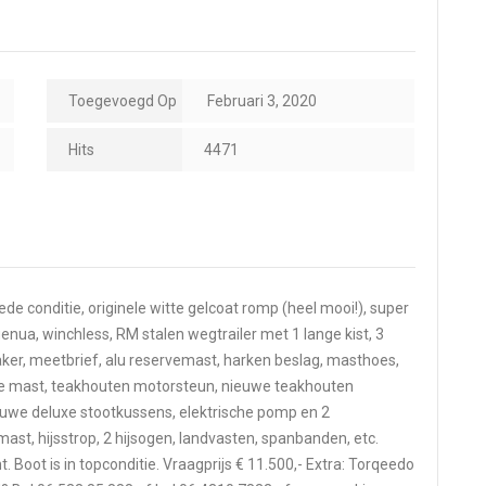
Toegevoegd Op
Februari 3, 2020
Hits
4471
e conditie, originele witte gelcoat romp (heel mooi!), super
genua, winchless, RM stalen wegtrailer met 1 lange kist, 3
naker, meetbrief, alu reservemast, harken beslag, masthoes,
nde mast, teakhouten motorsteun, nieuwe teakhouten
uwe deluxe stootkussens, elektrische pomp en 2
st, hijsstrop, 2 hijsogen, landvasten, spanbanden, etc.
 Boot is in topconditie. Vraagprijs € 11.500,- Extra: Torqeedo