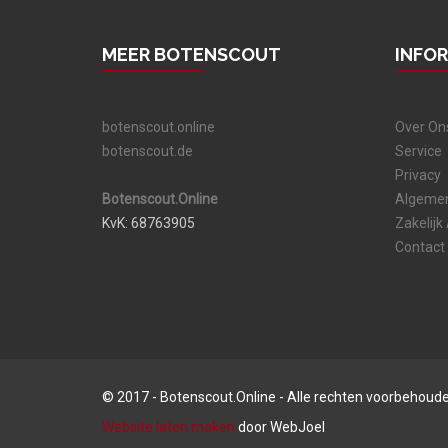
MEER BOTENSCOUT
INFO
botenscout.online
Over On
botenscout.de
Service
Privacy
Botenscout.Online
Algeme
KvK: 68763905
Zakelijk
Contact
© 2017 - Botenscout.Online - Alle rechten voorbehoud
Website laten maken
door WebJoel