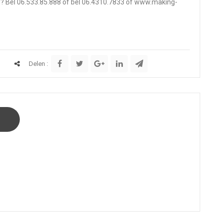
rd? Bel 06.533.85.888 of bel 06.4310.7833 of
www.making-
Delen :