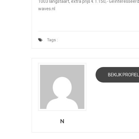
1003 langstaart, extra prijs € 1.150,- Geïnteressee
waves.nl
Tags :
BEKIJK PROFIEL
N