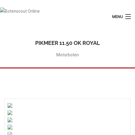
MENU
Login
Plaats Advertentie
PIKMEER 11.50 OK ROYAL
Home
Motorboten
Tarieven
Motorboten
Zeilboten
Diensten
Contact