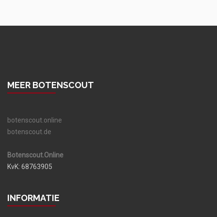
MEER BOTENSCOUT
botenscout.online
botenscout.de
Botenscout.Online
KvK: 68763905
INFORMATIE