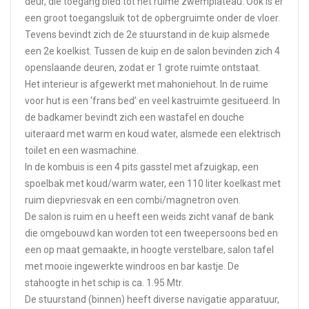
deur, die toegang bied tot het ruime zwemplateau. Ook is er
een groot toegangsluik tot de opbergruimte onder de vloer.
Tevens bevindt zich de 2e stuurstand in de kuip alsmede
een 2e koelkist. Tussen de kuip en de salon bevinden zich 4
openslaande deuren, zodat er 1 grote ruimte ontstaat.
Het interieur is afgewerkt met mahoniehout. In de ruime
voor hut is een ‘frans bed’ en veel kastruimte gesitueerd. In
de badkamer bevindt zich een wastafel en douche
uiteraard met warm en koud water, alsmede een elektrisch
toilet en een wasmachine.
In de kombuis is een 4 pits gasstel met afzuigkap, een
spoelbak met koud/warm water, een 110 liter koelkast met
ruim diepvriesvak en een combi/magnetron oven.
De salon is ruim en u heeft een weids zicht vanaf de bank
die omgebouwd kan worden tot een tweepersoons bed en
een op maat gemaakte, in hoogte verstelbare, salon tafel
met mooie ingewerkte windroos en bar kastje. De
stahoogte in het schip is ca. 1.95 Mtr.
De stuurstand (binnen) heeft diverse navigatie apparatuur,