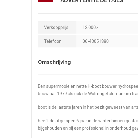
ADVERTENTIE DETAILS
Verkoopprijs
12.000,-
Telefoon
06-43051880
Omschrijving
Een supermooie en nette H-boot bouwer hydrospeed
bouwjaar 1979 als ook de Wolfnagel alumunium trai
boot is de laatste jaren in het bezit geweest van art
heeft de afgelopen 6 jaar in de winter binnen gestaan
bijgehouden en bij een profesional in onderhoud ge