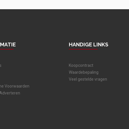
RMATIE
HANDIGE LINKS
s
Koopcontract
Waardebepaling
Veel gestelde vragen
ne Voorwaarden
 Adverteren