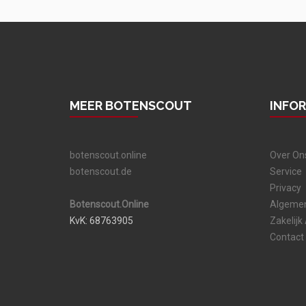
MEER BOTENSCOUT
INFO
botenscout.online
Over On
botenscout.de
Service
Privacy
Botenscout.Online
Algeme
KvK: 68763905
Zakelijk
Contact