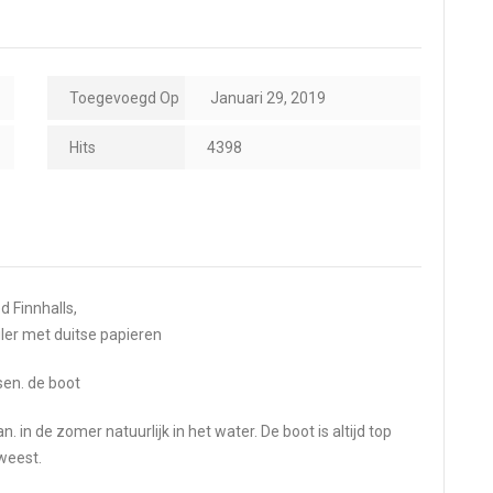
Toegevoegd Op
Januari 29, 2019
Hits
4398
 Finnhalls,
ler met duitse papieren
sen. de boot
. in de zomer natuurlijk in het water. De boot is altijd top
weest.