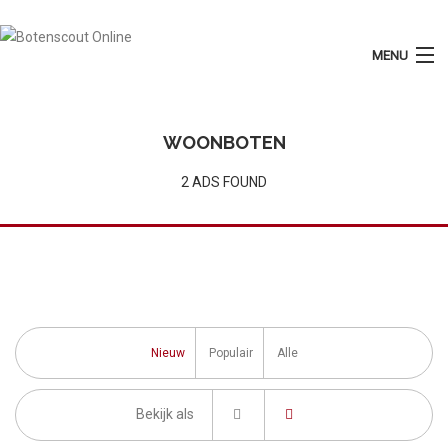
MENU
Login
Plaats Advertentie
WOONBOTEN
Home
2 ADS FOUND
Tarieven
Motorboten
Zeilboten
Diensten
Nieuw
Populair
Alle
Contact
Bekijk als