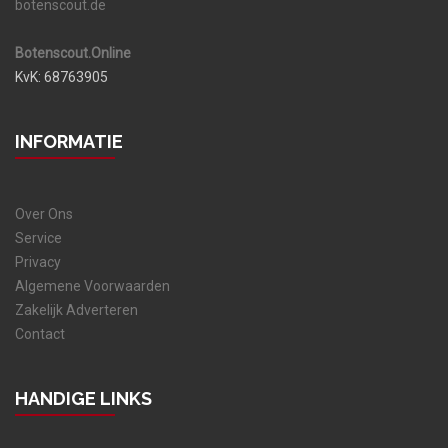
botenscout.de
Botenscout.Online
KvK: 68763905
INFORMATIE
Over Ons
Service
Privacy
Algemene Voorwaarden
Zakelijk Adverteren
Contact
HANDIGE LINKS