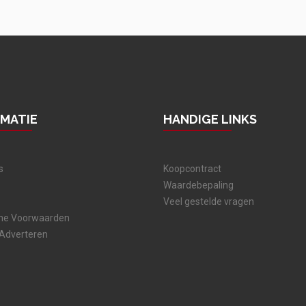
RMATIE
HANDIGE LINKS
s
Koopcontract
Waardebepaling
Veel gestelde vragen
ne Voorwaarden
 Adverteren