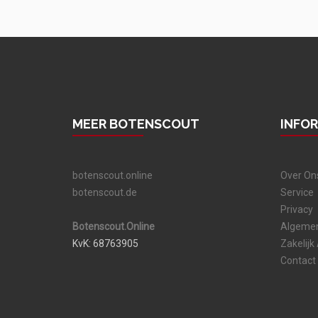
MEER BOTENSCOUT
INFO
botenscout.online
Over On
botenscout.de
Service
Privacy
Botenscout.Online
Algeme
KvK: 68763905
Zakelijk
Contact