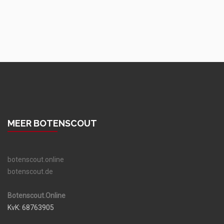
MEER BOTENSCOUT
botenscout.online
botenscout.de
Botenscout.Online
KvK: 68763905