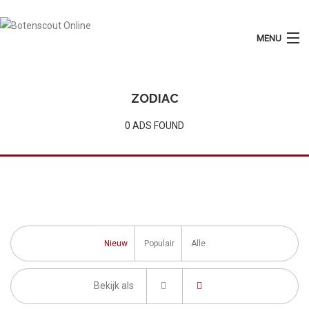
MENU
Login
Plaats Advertentie
ZODIAC
Home
0 ADS FOUND
Tarieven
Motorboten
Zeilboten
Diensten
Nieuw
Populair
Alle
Contact
Bekijk als