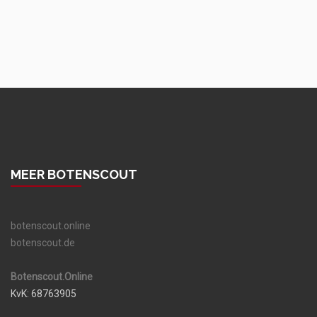
MEER BOTENSCOUT
botenscout.online
botenscout.de
Botenscout.Online
KvK: 68763905