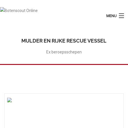
MENU
Login
Plaats Advertentie
MULDER EN RIJKE RESCUE VESSEL
Home
Ex beroepsschepen
Tarieven
Motorboten
Zeilboten
Diensten
Contact