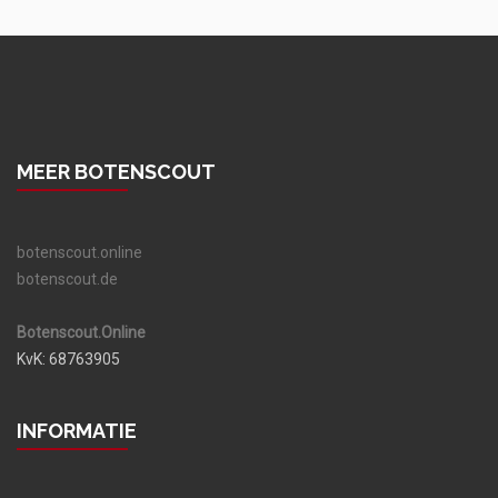
MEER BOTENSCOUT
botenscout.online
botenscout.de
Botenscout.Online
KvK: 68763905
INFORMATIE