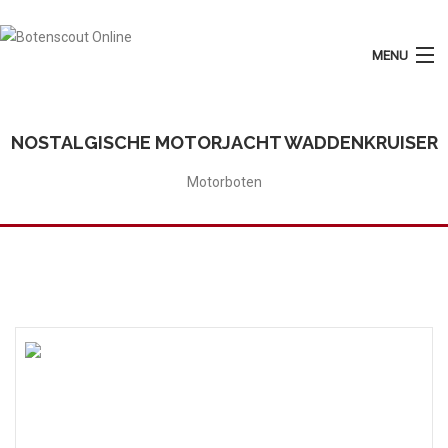
MENU
Login
Plaats Advertentie
NOSTALGISCHE MOTORJACHT WADDENKRUISER
Home
Motorboten
Tarieven
Motorboten
Zeilboten
Diensten
Contact