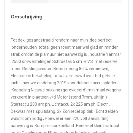
Omschrijving
Tot dek ;gezandstraald rondom naar mijn idee perfect
onderhouden ,totaal geen roest maar wel glad en minder
strak omdat de plamuur niet aanwezig is .industrie Yanmar
2500 omwentelingen Schroefas 5 cm. R.V.S. met reserve
moer. Reddingsvesten Betimmering 80 % vernieuwd,
Electrische bekabeling totaal vernieuwd over het gehele
jacht ,nieuwe diodebrug 2019 voor dubbele accu opladen
.Koppeling Nieuwe pakking (gerevideerd) minimaal wegens
verkeerd in plaatsen v/d Motor (stond 7mm. uit lijn )
Startaccu 200 am ph. Lichtaccu 2x 225 am ph. Electr .
Dekwas met spuitslang. 2x Zonnecel op dak Echt zelden
walstroom nodig , Hoewel er een 220 volt aansluiting
aanwezig is .Kompressor koelkast .Heel veel klein matriaal
zoals Gasolie motorfilters verleng kabels electrisch .