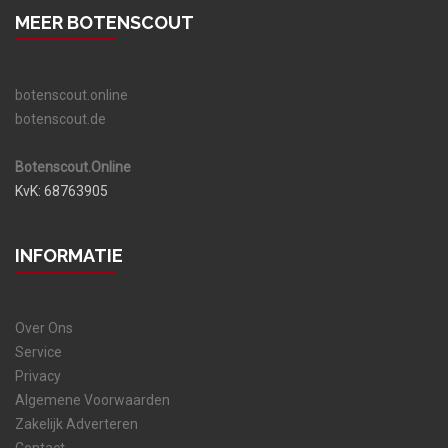
MEER BOTENSCOUT
botenscout.online
botenscout.de
Botenscout.Online
KvK: 68763905
INFORMATIE
Over Ons
Service
Privacy
Algemene Voorwaarden
Zakelijk Adverteren
Contact