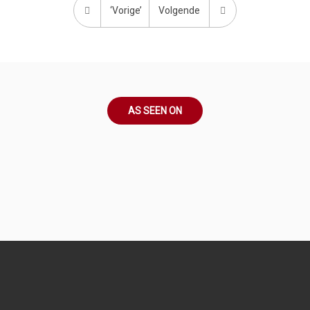
‘Vorige’
Volgende
AS SEEN ON