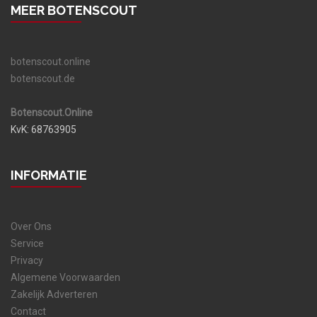
MEER BOTENSCOUT
botenscout.online
botenscout.de
Botenscout.Online
KvK: 68763905
INFORMATIE
Over Ons
Service
Privacy
Algemene Voorwaarden
Zakelijk Adverteren
Contact