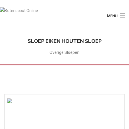
MENU
Login
Plaats Advertentie
SLOEP EIKEN HOUTEN SLOEP
Home
Overige Sloepen
Tarieven
Motorboten
Zeilboten
Diensten
Contact