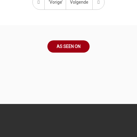
‘Vorige’
Volgende
AS SEEN ON