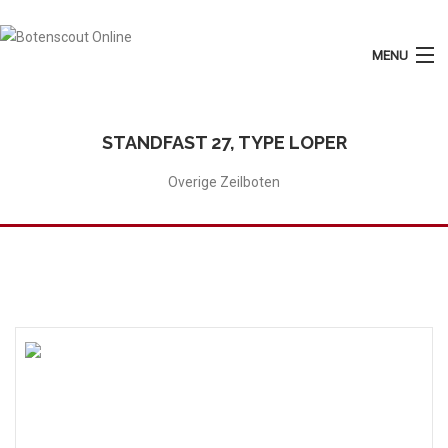
MENU
Login
Plaats Advertentie
STANDFAST 27, TYPE LOPER
Home
Overige Zeilboten
Tarieven
Motorboten
Zeilboten
Diensten
Contact