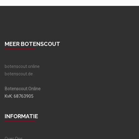
MEER BOTENSCOUT
botenscout.online
botenscout.de
Botenscout.Online
KvK: 68763905
INFORMATIE
Over Ons