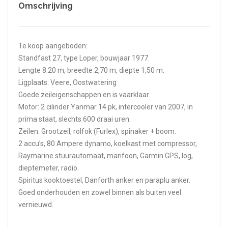
Omschrijving
Te koop aangeboden:
Standfast 27, type Loper, bouwjaar 1977.
Lengte 8.20 m, breedte 2,70 m, diepte 1,50 m.
Ligplaats: Veere, Oostwatering
Goede zeileigenschappen en is vaarklaar.
Motor: 2 cilinder Yanmar 14 pk, intercooler van 2007, in
prima staat, slechts 600 draai uren.
Zeilen: Grootzeil, rolfok (Furlex), spinaker + boom.
2 accu’s, 80 Ampere dynamo, koelkast met compressor,
Raymarine stuurautomaat, marifoon, Garmin GPS, log,
dieptemeter, radio.
Spiritus kooktoestel, Danforth anker en paraplu anker.
Goed onderhouden en zowel binnen als buiten veel
vernieuwd.