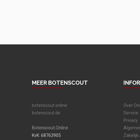
MEER BOTENSCOUT
INFO
botenscout.online
Over On
botenscout.de
Service
Privacy
Botenscout.Online
Algeme
KvK: 68763905
Zakelijk