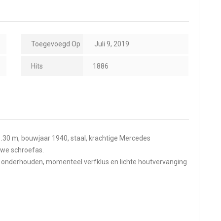
Toegevoegd Op
Juli 9, 2019
Hits
1886
1.30 m, bouwjaar 1940, staal, krachtige Mercedes
uwe schroefas.
g onderhouden, momenteel verfklus en lichte houtvervanging