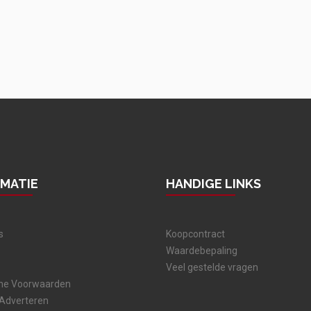
RMATIE
HANDIGE LINKS
s
Koopcontract
Waardebepaling
Veel gestelde vragen
ne Voorwaarden
 Adverteren