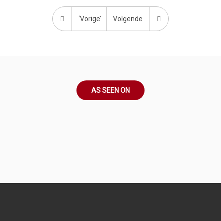
‘Vorige’
Volgende
AS SEEN ON