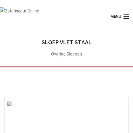
MENU
Login
Plaats Advertentie
SLOEP VLET STAAL
Home
Overige Sloepen
Tarieven
Motorboten
Zeilboten
Diensten
Contact