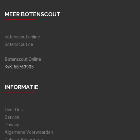
MEER BOTENSCOUT
botenscout.online
botenscout.de
Botenscout.Online
KvK: 68763905
INFORMATIE
Over Ons
Service
Privacy
Algemene Voorwaarden
Zakelijk Adverteren