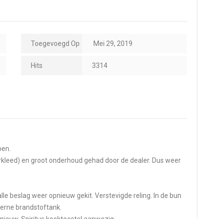
Toegevoegd Op
Mei 29, 2019
Hits
3314
pen.
nterkleed) en groot onderhoud gehad door de dealer. Dus weer
lle beslag weer opnieuw gekit. Verstevigde reling. In de bun
erne brandstoftank.
ls nieuw. Spiritus kooktoestel aanwezig.