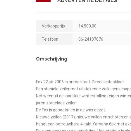
ADVERTENTIE DETAILS
Verkoopprijs
14.500,00
Telefoon
06-24107076
Omschrijving
Fox 22 uit 2006 in prima staat. Direct instapklaar.
Een stabiele zeiler met uitstekende zeileigenschap
Net weer uit de jaarlijkse winterstalling (eigen wi
jaren zorgeloos zeilen.
De Fox is gepoetst en in de was gezet.
Nieuwe zeilen (2017), nieuwe vallen en schoten en a
hangt een betrouwbare 4-takt Yamaha 6pk met ext
Er is een accu voor de verlichting. Het interieur is a