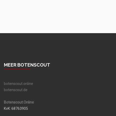
MEER BOTENSCOUT
botenscout.online
botenscout.de
Botenscout.Online
KvK: 68763905