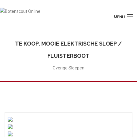
MENU
Login
Plaats Advertentie
TE KOOP, MOOIE ELEKTRISCHE SLOEP /
Home
FLUISTERBOOT
Tarieven
Overige Sloepen
Motorboten
Zeilboten
Diensten
Contact