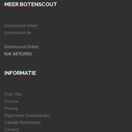
MEER BOTENSCOUT
botenscout.online
botenscout.de
Botenscout.Online
KvK: 68763905
INFORMATIE
Over Ons
Service
Privacy
Algemene Voorwaarden
Zakelijk Adverteren
Contact