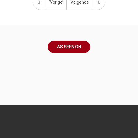
‘Vorige’
Volgende
AS SEEN ON