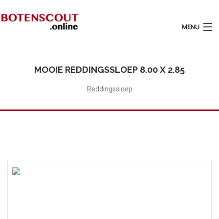
MENU
Login
Plaats Advertentie
MOOIE REDDINGSSLOEP 8.00 X 2.85
Home
Reddingssloep
Tarieven
Motorboten
Zeilboten
Diensten
Contact