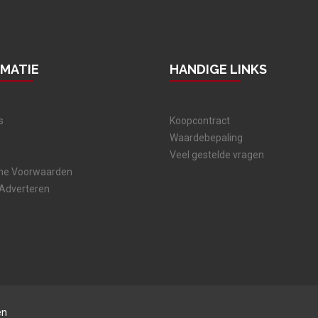
RMATIE
HANDIGE LINKS
s
Koopcontract
Waardebepaling
Veel gestelde vragen
ne Voorwaarden
 Adverteren
en