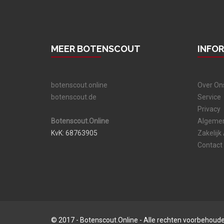
MEER BOTENSCOUT
INFO
botenscout.online
Over On
botenscout.de
Service
Privacy
Botenscout.Online
Algeme
KvK: 68763905
Zakelijk
Contact
© 2017 - Botenscout.Online - Alle rechten voorbehoud