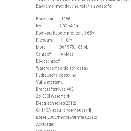
Badkamer met douche, toilet en wastafel
Bouwjaar. : 1986
lxb :12.00 x4.0m
Doorvaarhoogte met tent 3.65m
Diepgang : 1.10m
Motor : Daf 575. 105 pk
Schroef. : 4 blads
Boegschroef
Watergesmeerde schroefas
Hydrausche besturing
Vuil watertank
Branstoftank ca 400l
2 x 300l Watertank
Electrisch toilet(2012)
6x 140A accu , onderhoudsvrij
Boiler 230v/motorwarmte (2012)
Acculader