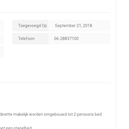
Toegevoegd Op
September 21, 2018
Telefoon
06-28837100
de dinette makelijk worden omgebouwd tot 2 persoons bed.
et een stapelbed.