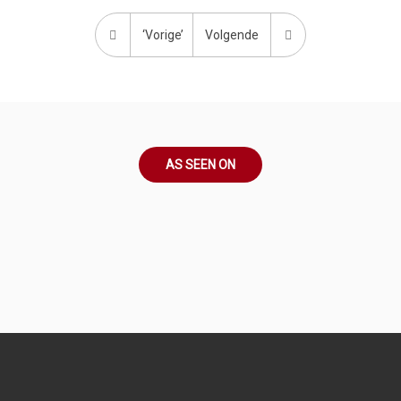
‘Vorige’
Volgende
AS SEEN ON