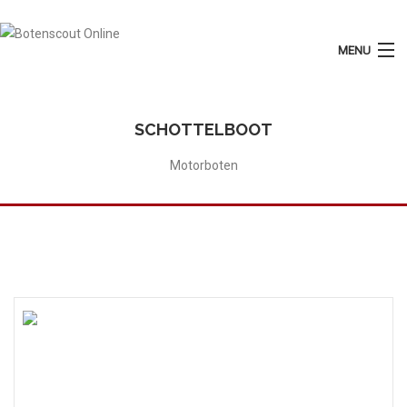
MENU
Login
Plaats Advertentie
SCHOTTELBOOT
Home
Motorboten
Tarieven
Motorboten
Zeilboten
Diensten
Contact