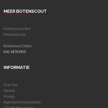
MEER BOTENSCOUT
botenscout.online
botenscout.de
Botenscout.Online
KvK: 68763905
INFORMATIE
Over Ons
Service
Privacy
Algemene Voorwaarden
Zakelijk Adverteren