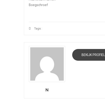
Boegschroef
Tags :
BEKIJK PROFIEL
N