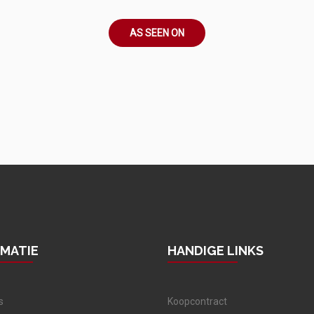
AS SEEN ON
RMATIE
HANDIGE LINKS
s
Koopcontract