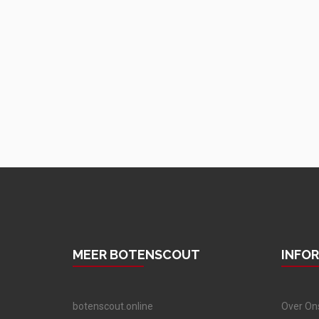
MEER BOTENSCOUT
INFO
botenscout.online
Over On