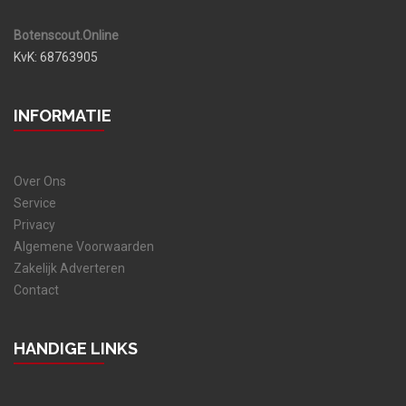
Botenscout.Online
KvK: 68763905
INFORMATIE
Over Ons
Service
Privacy
Algemene Voorwaarden
Zakelijk Adverteren
Contact
HANDIGE LINKS