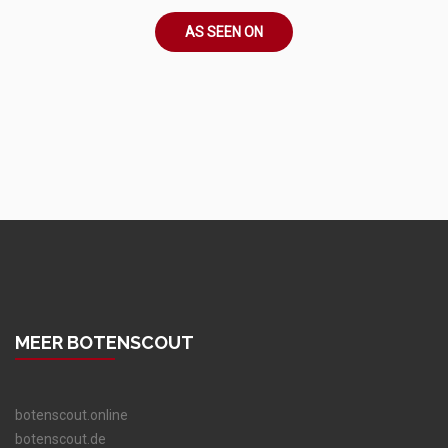
AS SEEN ON
MEER BOTENSCOUT
botenscout.online
botenscout.de